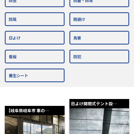
防虫
防塵・防埃
防風
雨避け
日よけ
鳥害
看板
防犯
養生シート
日よけ開閉式テント設…
【岐阜県岐阜市 車の…