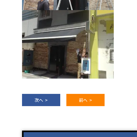
次へ >
前へ >