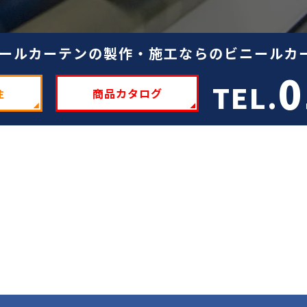
ールカーテンの製作・施工ならのビニールカー
0
TEL.
注
商品カタログ
。