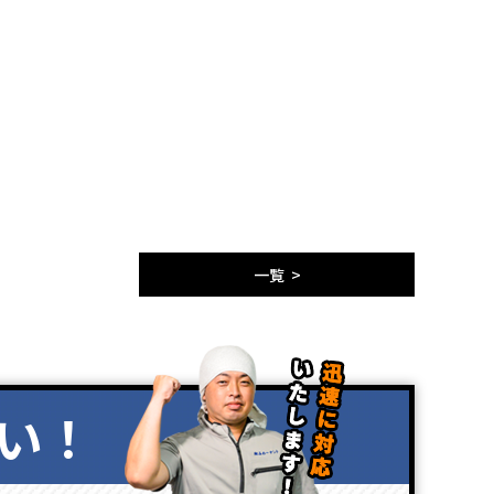
一覧 >
い！