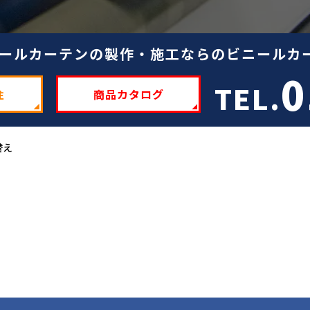
ールカーテンの製作・施工ならのビニールカー
0
TEL.
注
商品カタログ
替え