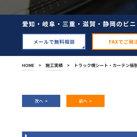
愛知・岐阜・三重・滋賀・静岡のビニ
メールで無料相談
FAXでご発
HOME
>
施工実績
> トラック幌シート・カーテン張
次へ >
前へ >