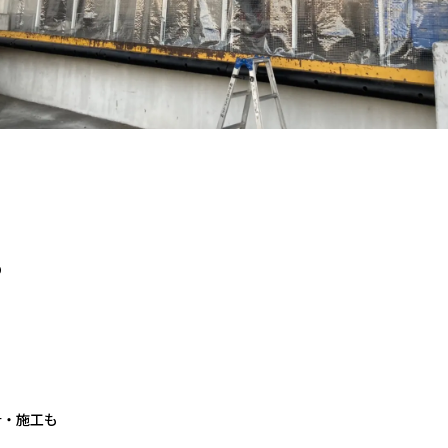
の
も
計・施工も