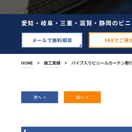
愛知・岐阜・三重・滋賀・静岡のビニ
メールで無料相談
FAXでご発
HOME
>
施工実績
> パイプ入りビニールカーテン取
次へ >
前へ >