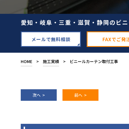
愛知・岐阜・三重・滋賀・静岡のビニ
メールで無料相談
FAXでご発
HOME
>
施工実績
> ビニールカーテン取付工事
次へ >
前へ >