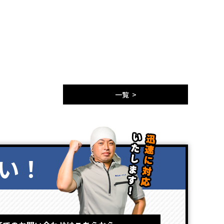
一覧 >
い！