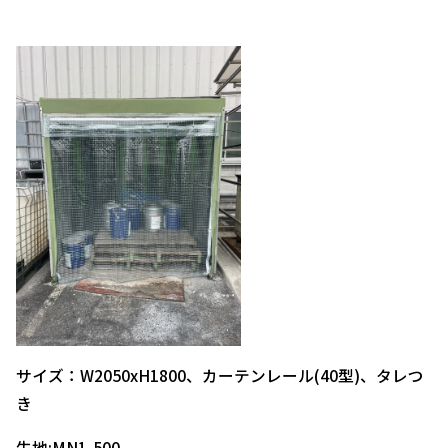
サイズ：W2050xH1800、カーテンレール(40型)、タレつ
き
生地:MN1-500