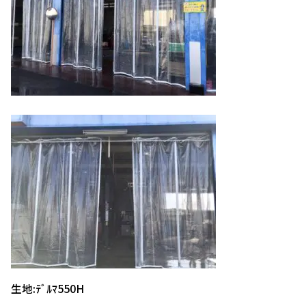
生地:ﾃﾞﾙﾏ550H