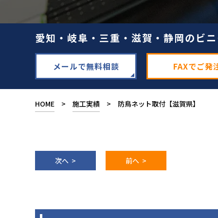
愛知・岐阜・三重・滋賀・静岡のビニ
メールで無料相談
FAXでご発
HOME
>
施工実績
> 防鳥ネット取付【滋賀県】
次へ >
前へ >