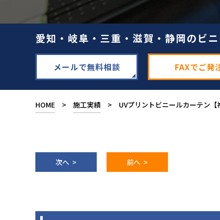
愛知・岐阜・三重・滋賀・静岡のビニ
メールで無料相談
FAXでご発
HOME
>
施工実績
> UVプリントビニールカーテン【
次へ >
前へ >