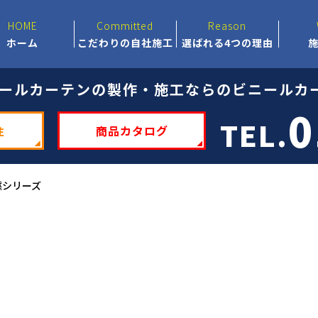
HOME
Committed
Reason
ホーム
こだわりの自社施工
選ばれる4つの理由
ールカーテンの製作・施工ならのビニールカー
0
TEL.
注
商品カタログ
燃シリーズ