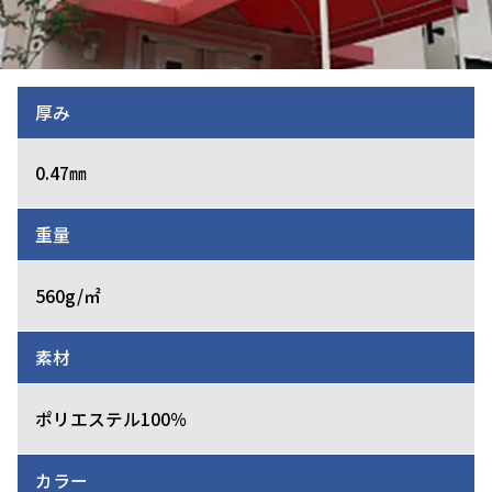
厚み
0.47㎜
重量
560g/㎡
素材
ポリエステル100％
カラー