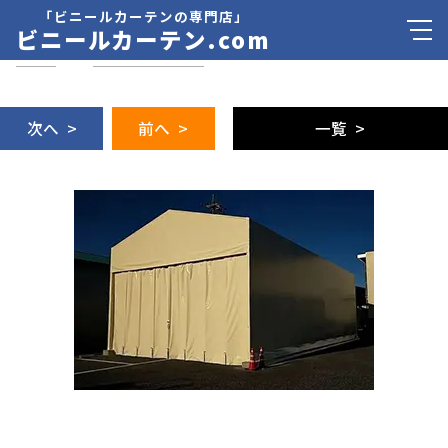
「ビニールカーテンの専門店」
ビニールカーテン.com
HOME
>
ニュース＆ブログ
次へ >
前へ >
一覧 >